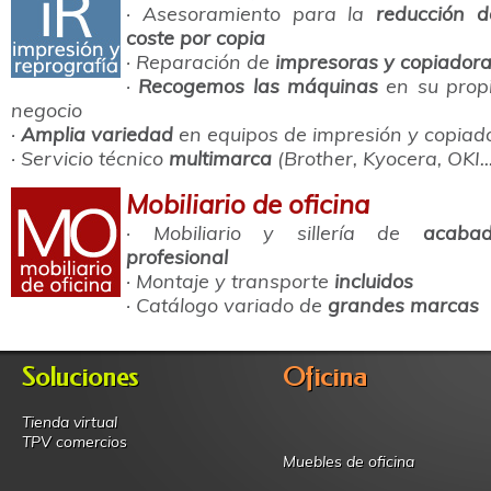
· Asesoramiento para la
reducción d
coste por copia
· Reparación de
impresoras y copiador
·
Recogemos las máquinas
en su prop
negocio
·
Amplia variedad
en equipos de impresión y copiad
· Servicio técnico
multimarca
(Brother, Kyocera, OKI..
Mobiliario de oficina
· Mobiliario y sillería de
acaba
profesional
· Montaje y transporte
incluidos
· Catálogo variado de
grandes marcas
Soluciones
Oficina
Tienda virtual
TPV comercios
Muebles de oficina