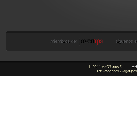
miembros de:
síguenos e
© 2011 VKOficinas S. L.
Avi
Las imágenes y logotipos 